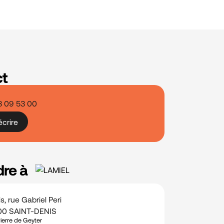
ct
8 09 53 00
crire
dre à
is, rue Gabriel Peri
00 SAINT-DENIS
Pierre de Geyter