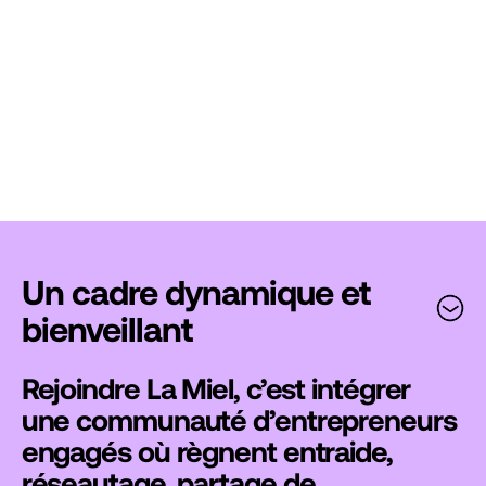
Des ateliers spécifiques pour répondre à tous les
besoins
Ateliers innovants en phase avec les avancées
technologiques (ex : IA)
Un cadre dynamique et
Rendez-vous mensuels avec des experts
bienveillant
spécialisés (juridique, comptabilité, financement...)
Rejoindre La Miel, c’est intégrer
une communauté d’entrepreneurs
engagés où règnent entraide,
réseautage, partage de