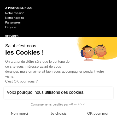
A PROPOS DE NOUS
Notre mission
Notre histoire
Partenaires
L’équipe
SERVICES
Création et développement d’entreprises
Programmes spécifiques
Locations de locaux
LA PEP'
Présentation de la Pep’
Location de bureaux
Les PEP’ites
LA MIEL ACADÉMIE
Formations et ateliers
Agenda
© 2026
- La Miel
/
Mentions légales