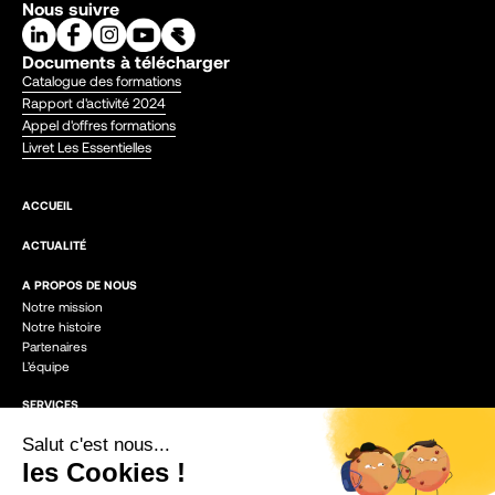
Nous suivre
Documents à télécharger
Catalogue des formations
Rapport d'activité 2024
Appel d'offres formations
Livret Les Essentielles
ACCUEIL
ACTUALITÉ
A PROPOS DE NOUS
Notre mission
Notre histoire
Partenaires
L’équipe
SERVICES
Création et développement d’entreprises
Programmes spécifiques
Locations de locaux